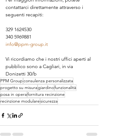
contattarci direttamente attraverso i 
seguenti recapiti:
329 1624530
340 5969881
info@ppm-group.it
Vi ricordiamo che i nostri uffici aperti al 
pubblico sono a Cagliari, in via 
Donizetti 30/b
PPM Group
consulenza personalizzata
progetto su misura
giardino
funzionalità
posa in opera
fornitura recinzione
recinzione modulare
sicurezza