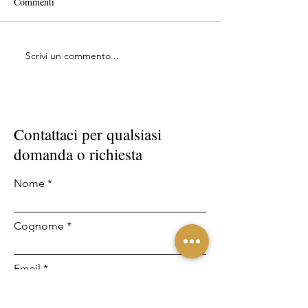
Commenti
Scrivi un commento...
Giardino in erba sintetica
Open Day PPM Gr
decorativa a Costa Rei:
aperte nella nuova
preparazione del terreno e
Selargius
illuminazione esterna
Contattaci per qualsiasi
domanda o richiesta
Nome
Cognome
Email