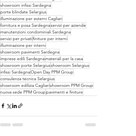
showroom infissi Sardegna
porte blindate Selargius
illuminazione per esterni Cagliari
fornitura e posa Sardegna
servizi per aziende
manutenzioni condominiali Sardegna
servizi per privati
finiture per interni
illuminazione per interni
showroom pavimenti Sardegna
imprese edili Sardegna
materiali per la casa
showroom porte Selargius
showroom Selargius
infissi Sardegna
Open Day PPM Group
consulenza tecnica Selargius
showroom edilizia Cagliari
showroom PPM Group
nuova sede PPM Group
pavimenti e finiture