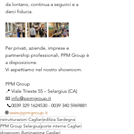
da lontano, continua a seguirci e a 
darci fiducia. 
Per privati, aziende, imprese e 
partnership professionali, PPM Group è 
a disposizione.
Vi aspettiamo nel nostro showroom.
PPM Group
📍 Viale Trieste 55 – Selargius (CA)
📧 
info@ppmgroup.it
 📞0039 329 1624530 - 0039 340 5969881 
🌐 
www.ppmgroup.it
ristrutturazioni Cagliari
edilizia Sardegna
PPM Group Selargius
porte interne Cagliari
showroom illuminazione Cagliari